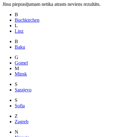
Jūsu pieprasījumam netika atrasts neviens rezultāts.
B
Buchkirchen
L
Linz
B
Baku
G
Gomel
M
Minsk
S
Sarajevo
S
Sofia
Z
Zagreb
N