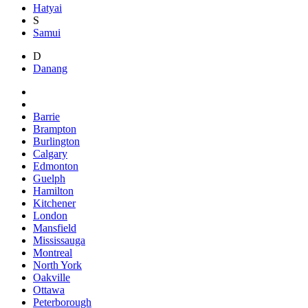
Hatyai
S
Samui
D
Danang
Barrie
Brampton
Burlington
Calgary
Edmonton
Guelph
Hamilton
Kitchener
London
Mansfield
Mississauga
Montreal
North York
Oakville
Ottawa
Peterborough