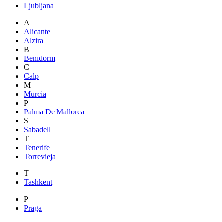
Ljubljana
A
Alicante
Alzira
B
Benidorm
C
Calp
M
Murcia
P
Palma De Mallorca
S
Sabadell
T
Tenerife
Torrevieja
T
Tashkent
P
Prāga