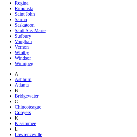
Regina
Rimouski
Saint John
Sarnia
Saskatoon
Sault Ste. Marie
Sudbury
Vaughan
Vernon
Whitby
Windsor
Winnipeg
A
Ashburn
Atlanta
B
Bridgewater
C
Chincoteague
Conyers
K
Kissimmee
L
Lawrenceville