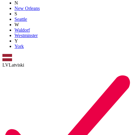
N
New Orleans
S
Seattle
W
Waldorf
Westminster
Y
York
LV
Latviski