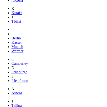
Nicosia
K
Kutaisi
T
Tbilisi
Berlin
Kassel
Munich
Werther
C
Camberley
E
Edinburgh
I
Isle of man
A
Athens
T
Tallina