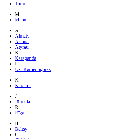
Tartu
M
Milan
A
Almaty
Astana
Atyrau
K
Karaganda
U
Ust-Kamenogorsk
K
Karakol
J
Jūrmala
R
Rīga
B
Beltsy
C