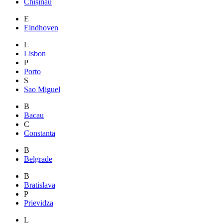
Chișinău
E
Eindhoven
L
Lisbon
P
Porto
S
Sao Miguel
B
Bacau
C
Constanta
B
Belgrade
B
Bratislava
P
Prievidza
L