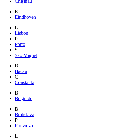
Chișinău
E
Eindhoven
L
Lisbon
P
Porto
S
Sao Miguel
B
Bacau
C
Constanta
B
Belgrade
B
Bratislava
P
Prievidza
L