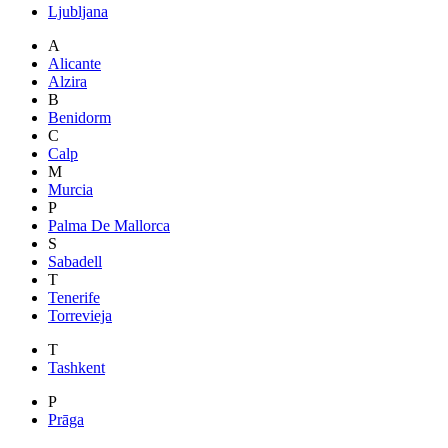
Ljubljana
A
Alicante
Alzira
B
Benidorm
C
Calp
M
Murcia
P
Palma De Mallorca
S
Sabadell
T
Tenerife
Torrevieja
T
Tashkent
P
Prāga