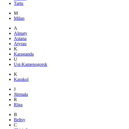
Tartu
M
Milan
A
Almaty
Astana
Atyrau
K
Karaganda
U
Ust-Kamenogorsk
K
Karakol
J
Jūrmala
R
Rīga
B
Beltsy
C