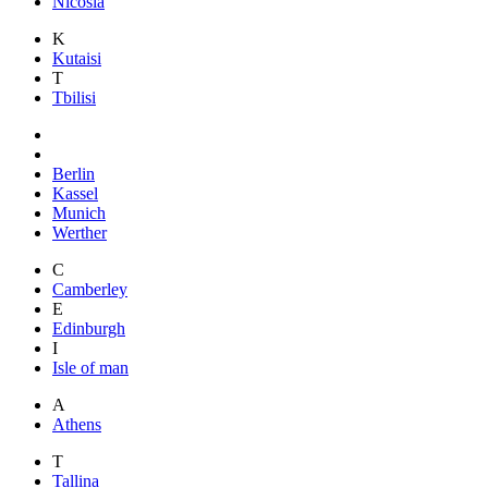
Nicosia
K
Kutaisi
T
Tbilisi
Berlin
Kassel
Munich
Werther
C
Camberley
E
Edinburgh
I
Isle of man
A
Athens
T
Tallina