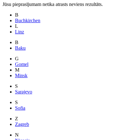
Jūsu pieprasījumam netika atrasts neviens rezultāts.
B
Buchkirchen
L
Linz
B
Baku
G
Gomel
M
Minsk
S
Sarajevo
S
Sofia
Z
Zagreb
N