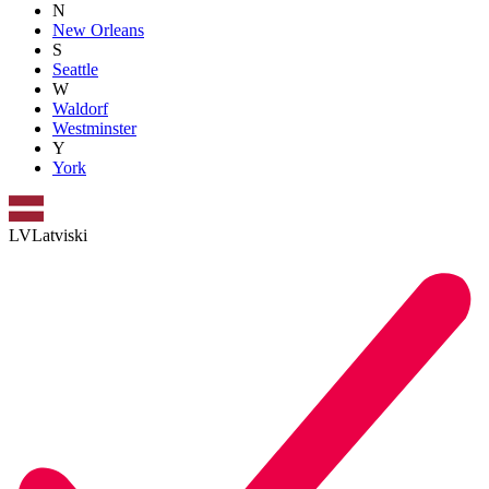
N
New Orleans
S
Seattle
W
Waldorf
Westminster
Y
York
LV
Latviski