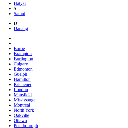
Hatyai
S
Samui
D
Danang
Barrie
Brampton
Burlington
Calgary
Edmonton
Guelph
Hamilton
Kitchener
London
Mansfield
Mississauga
Montreal
North York
Oakville
Ottawa
Peterborough