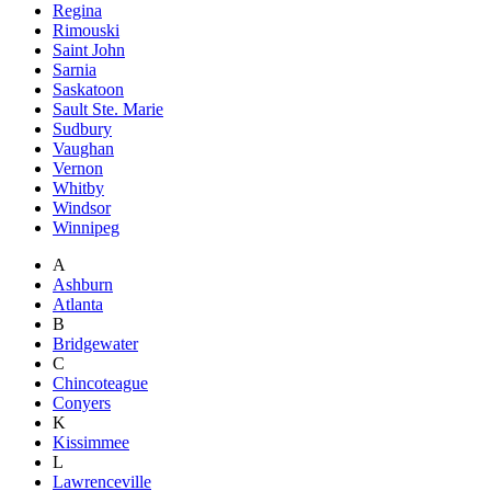
Regina
Rimouski
Saint John
Sarnia
Saskatoon
Sault Ste. Marie
Sudbury
Vaughan
Vernon
Whitby
Windsor
Winnipeg
A
Ashburn
Atlanta
B
Bridgewater
C
Chincoteague
Conyers
K
Kissimmee
L
Lawrenceville